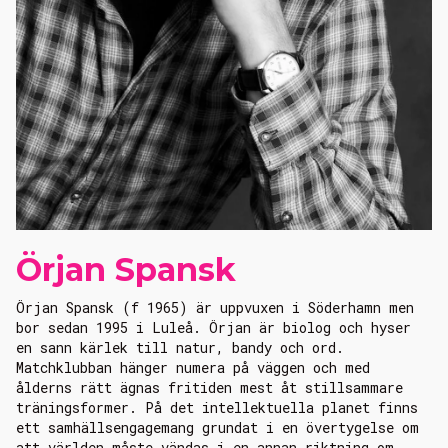
Örjan Spansk
Örjan Spansk (f 1965) är uppvuxen i Söderhamn men
bor sedan 1995 i Luleå. Örjan är biolog och hyser
en sann kärlek till natur, bandy och ord.
Matchklubban hänger numera på väggen och med
ålderns rätt ägnas fritiden mest åt stillsammare
träningsformer. På det intellektuella planet finns
ett samhällsengagemang grundat i en övertygelse om
att världen måste vändas i en annan riktning om