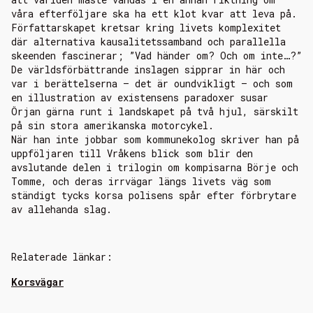
våra efterföljare ska ha ett klot kvar att leva på.
Författarskapet kretsar kring livets komplexitet
där alternativa kausalitetssamband och parallella
skeenden fascinerar; ”Vad händer om? Och om inte…?”
De världsförbättrande inslagen sipprar in här och
var i berättelserna – det är oundvikligt – och som
en illustration av existensens paradoxer susar
Örjan gärna runt i landskapet på två hjul, särskilt
på sin stora amerikanska motorcykel.
När han inte jobbar som kommunekolog skriver han på
uppföljaren till
Vråkens blick
som blir den
avslutande delen i trilogin om kompisarna Börje och
Tomme, och deras irrvägar längs livets väg som
ständigt tycks korsa polisens spår efter förbrytare
av allehanda slag.
Relaterade länkar:
Korsvägar