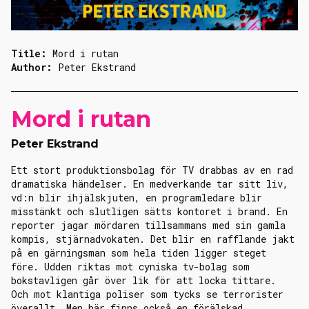
Title:
Mord i rutan
Author:
Peter Ekstrand
Mord i rutan
Peter Ekstrand
Ett stort produktionsbolag för TV drabbas av en rad
dramatiska händelser. En medverkande tar sitt liv,
vd:n blir ihjälskjuten, en programledare blir
misstänkt och slutligen sätts kontoret i brand. En
reporter jagar mördaren tillsammans med sin gamla
kompis, stjärnadvokaten. Det blir en rafflande jakt
på en gärningsman som hela tiden ligger steget
före. Udden riktas mot cyniska tv-bolag som
bokstavligen går över lik för att locka tittare.
Och mot klantiga poliser som tycks se terrorister
överallt. Men här finns också en förälskad