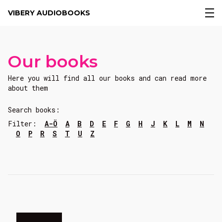
VIBERY AUDIOBOOKS
Our books
Here you will find all our books and can read more
about them
Search books:
Filter:
A-Ö
A
B
D
E
F
G
H
J
K
L
M
N
O
P
R
S
T
U
Z