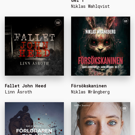
del 1
Niklas Wahlqvist
Fallet John Heed
Försökskaninen
Linn Åsroth
Niklas Wrångberg