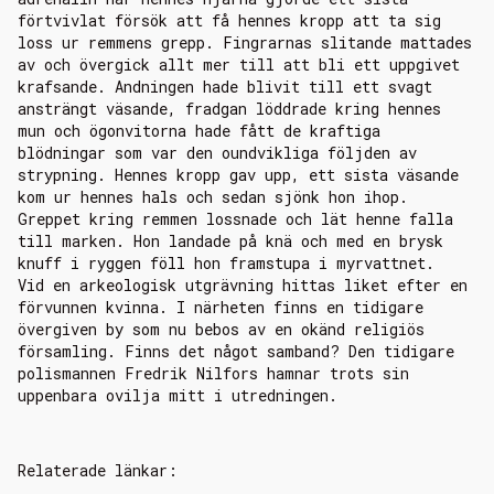
förtvivlat försök att få hennes kropp att ta sig
loss ur remmens grepp. Fingrarnas slitande mattades
av och övergick allt mer till att bli ett uppgivet
krafsande. Andningen hade blivit till ett svagt
ansträngt väsande, fradgan löddrade kring hennes
mun och ögonvitorna hade fått de kraftiga
blödningar som var den oundvikliga följden av
strypning. Hennes kropp gav upp, ett sista väsande
kom ur hennes hals och sedan sjönk hon ihop.
Greppet kring remmen lossnade och lät henne falla
till marken. Hon landade på knä och med en brysk
knuff i ryggen föll hon framstupa i myrvattnet.
Vid en arkeologisk utgrävning hittas liket efter en
förvunnen kvinna. I närheten finns en tidigare
övergiven by som nu bebos av en okänd religiös
församling. Finns det något samband? Den tidigare
polismannen Fredrik Nilfors hamnar trots sin
uppenbara ovilja mitt i utredningen.
Relaterade länkar: