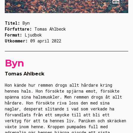
Titel:
Byn
Författare:
Tomas Ahlbeck
Format:
Ljudbok
Utkommer:
09 april 2022
Byn
Tomas Ahlbeck
Hon kände hur remmen drogs allt hårdare kring
hennes hals. Hon försökte spjärna emot, försökte
spänna sina halsmuskler. Men remmen drogs åt allt
hårdare. Hon försökte riva loss den med sina
naglar, desperat slitande i vad som verkade ha
förvandlats från ett smycke till att bli ett
verktyg för att ta hennes liv. Paniken och skräcken
växte inom henne. Kroppen pumpades full med
adrenalin när hennes hjärna gjorde ett sista