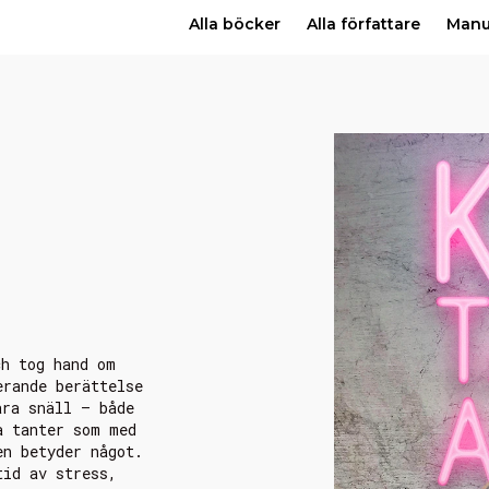
Alla böcker
Alla författare
Man
ch tog hand om
erande berättelse
ara snäll – både
a tanter som med
en betyder något.
tid av stress,