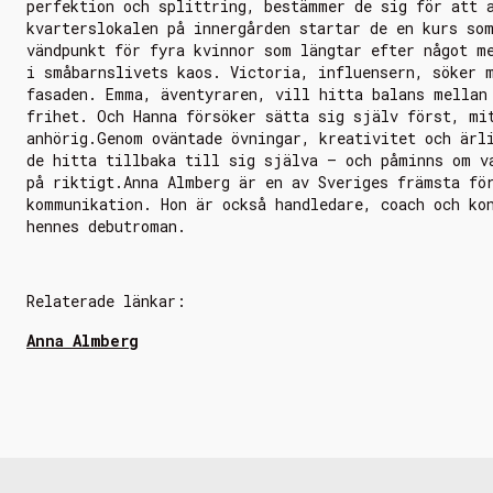
perfektion och splittring, bestämmer de sig för att 
kvarterslokalen på innergården startar de en kurs so
vändpunkt för fyra kvinnor som längtar efter något m
i småbarnslivets kaos. Victoria, influensern, söker 
fasaden. Emma, äventyraren, vill hitta balans mellan
frihet. Och Hanna försöker sätta sig själv först, mi
anhörig.Genom oväntade övningar, kreativitet och ärl
de hitta tillbaka till sig själva – och påminns om v
på riktigt.Anna Almberg är en av Sveriges främsta fö
kommunikation. Hon är också handledare, coach och ko
hennes debutroman.
Relaterade länkar:
Anna Almberg