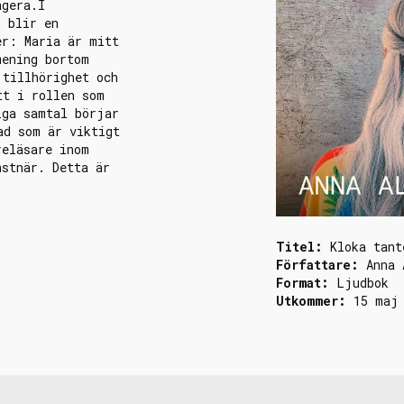
agera.I
m blir en
er: Maria är mitt
mening bortom
 tillhörighet och
tt i rollen som
iga samtal börjar
ad som är viktigt
reläsare inom
nstnär. Detta är
Titel:
Kloka tant
Författare:
Anna 
Format:
Ljudbok
Utkommer:
15 maj