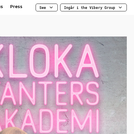
us
Press
Swe
Ingår i the Vibery Group