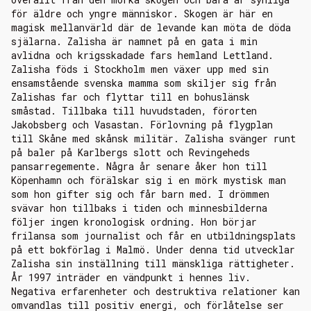
för äldre och yngre människor. Skogen är här en
magisk mellanvärld där de levande kan möta de döda
själarna. Zalisha är namnet på en gata i min
avlidna och krigsskadade fars hemland Lettland.
Zalisha föds i Stockholm men växer upp med sin
ensamstående svenska mamma som skiljer sig från
Zalishas far och flyttar till en bohuslänsk
småstad. Tillbaka till huvudstaden, förorten
Jakobsberg och Vasastan. Förlovning på flygplan
till Skåne med skånsk militär. Zalisha svänger runt
på baler på Karlbergs slott och Revingeheds
pansarregemente. Några år senare åker hon till
Köpenhamn och förälskar sig i en mörk mystisk man
som hon gifter sig och får barn med. I drömmen
svävar hon tillbaks i tiden och minnesbilderna
följer ingen kronologisk ordning. Hon börjar
frilansa som journalist och får en utbildningsplats
på ett bokförlag i Malmö. Under denna tid utvecklar
Zalisha sin inställning till mänskliga rättigheter.
År 1997 inträder en vändpunkt i hennes liv.
Negativa erfarenheter och destruktiva relationer kan
omvandlas till positiv energi, och förlåtelse ser