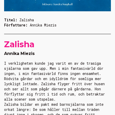
Titel:
Zalisha
Författare:
Annika Miezis
Zalisha
Annika Miezis
I verkligheten kunde jag varit en av de trasiga
själarna som gav upp. Men i min fantasivärld dör
ingen, i min fantasivärld finns ingen ensamhet.
Rödvita gårdar och en idylldröm för somliga mer
lyckligt lottade. Zalisha flyger fritt över husen
och ser allt som pågår därnere på gårdarna. Hon
förflyttar sig fritt i tid och rum, och betraktar
alla scener som utspelas.
Zalisha bildar en pakt med barnsjälarna som inte
orkat längre: De som håller till mellan träden
djupt inne i skogen, och de som svävar fritt