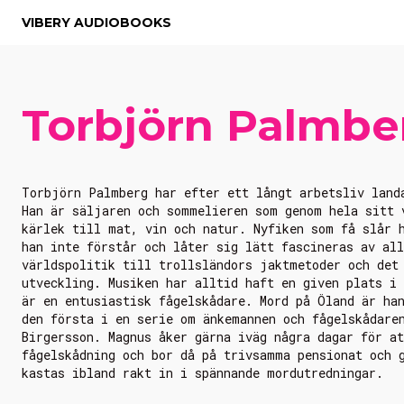
VIBERY AUDIOBOOKS
Torbjörn Palmbe
Torbjörn Palmberg har efter ett långt arbetsliv land
Han är säljaren och sommelieren som genom hela sitt 
kärlek till mat, vin och natur. Nyfiken som få slår 
han inte förstår och låter sig lätt fascineras av all
världspolitik till trollsländors jaktmetoder och det
utveckling. Musiken har alltid haft en given plats i 
är en entusiastisk fågelskådare. Mord på Öland är ha
den första i en serie om änkemannen och fågelskådare
Birgersson. Magnus åker gärna iväg några dagar för at
fågelskådning och bor då på trivsamma pensionat och 
kastas ibland rakt in i spännande mordutredningar.