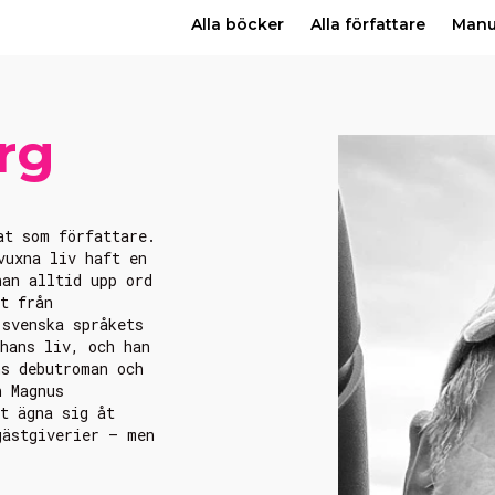
Alla böcker
Alla författare
Man
rg
at som författare.
vuxna liv haft en
han alltid upp ord
t från
 svenska språkets
hans liv, och han
ns debutroman och
n Magnus
t ägna sig åt
gästgiverier – men