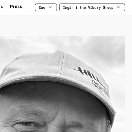
us
Press
Swe
Ingår i the Vibery Group