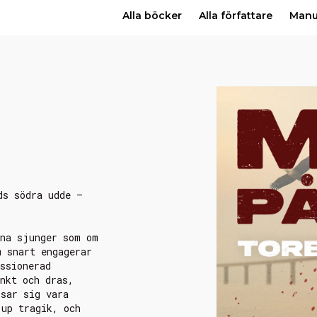
Alla böcker
Alla författare
Man
ds södra udde –
rna sjunger som om
m snart engagerar
ssionerad
nkt och dras,
isar sig vara
jup tragik, och