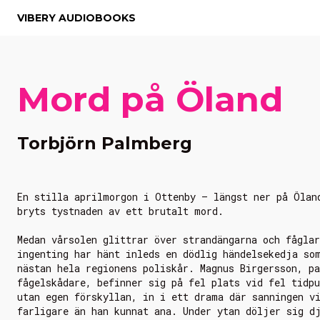
VIBERY AUDIOBOOKS
Mord på Öland
Torbjörn Palmberg
En stilla aprilmorgon i Ottenby – längst ner på Ölan
bryts tystnaden av ett brutalt mord.
Medan vårsolen glittrar över strandängarna och fågla
ingenting har hänt inleds en dödlig händelsekedja so
nästan hela regionens poliskår. Magnus Birgersson, pa
fågelskådare, befinner sig på fel plats vid fel tidpu
utan egen förskyllan, in i ett drama där sanningen v
farligare än han kunnat ana. Under ytan döljer sig d