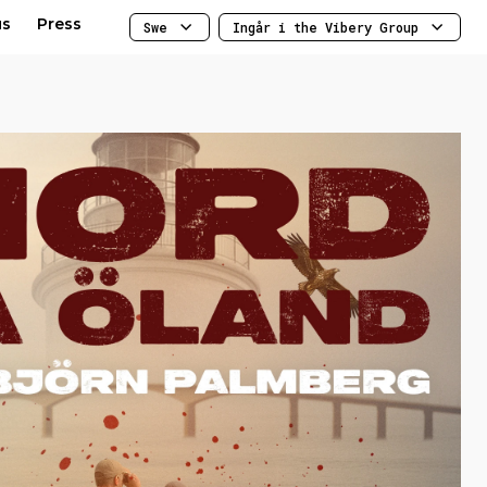
us
Press
Swe
Ingår i the Vibery Group