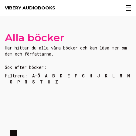
VIBERY AUDIOBOOKS
Alla böcker
Här hittar du alla våra böcker och kan läsa mer om
dem och författarna.
Sök efter böcker:
Filtrera:
A-Ö
A
B
D
E
F
G
H
J
K
L
M
N
O
P
R
S
T
U
Z