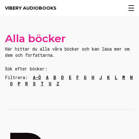
VIBERY AUDIOBOOKS
Alla böcker
Här hittar du alla våra böcker och kan läsa mer om
dem och författarna.
Sök efter böcker:
Filtrera:
A-Ö
A
B
D
E
F
G
H
J
K
L
M
N
O
P
R
S
T
U
Z