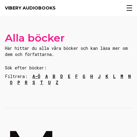
VIBERY AUDIOBOOKS
Alla böcker
Här hittar du alla våra böcker och kan läsa mer om
dem och författarna.
Sök efter böcker:
Filtrera:
A-Ö
A
B
D
E
F
G
H
J
K
L
M
N
O
P
R
S
T
U
Z